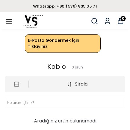
Whatsapp: +90 (536) 835 05 71
0
E-Posta Göndermek İçin
Tıklayınız
Kablo
0
ürün
Sırala
Aradığınız ürün bulunamadı