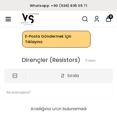
Whatsapp: +90 (536) 835 05 71
0
E-Posta Göndermek İçin
Tıklayınız
Dirençler (Resistors)
0
ürün
Sırala
Aradığınız ürün bulunamadı